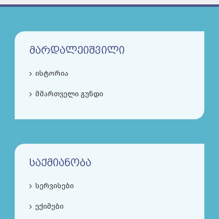
ᲛᲐᲠᲓᲐᲚᲔᲘᲨᲕᲘᲚᲘ
ისტორია
მმართველი გუნდი
ᲡᲐᲥᲛᲘᲐᲜᲝᲑᲐ
სერვისები
ექიმები