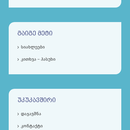
ᲒᲐᲘᲒᲔ ᲛᲔᲢᲘ
სიახლეები
კითხვა – პასუხი
ᲣᲙᲣᲙᲐᲕᲨᲘᲠᲘ
დაჯავშნა
კონტაქტი