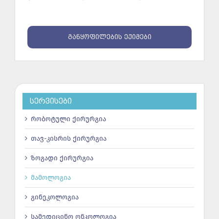
ᲒᲐᲜᲧᲝᲤᲘᲚᲔᲑᲘᲡ ᲔᲥᲘᲛᲔᲑᲘ
ᲡᲔᲠᲕᲘᲡᲔᲑᲘ
რობოტული ქირურგია
თავ-კისრის ქირურგია
ზოგადი ქირურგია
მამოლოგია
გინეკოლოგია
სამედიცინო ონკოლოგია