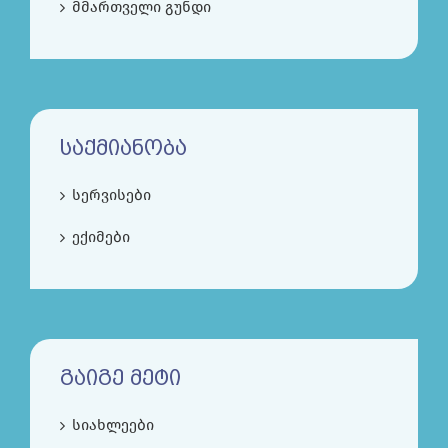
მმართველი გუნდი
ᲡᲐᲥᲛᲘᲐᲜᲝᲑᲐ
სერვისები
ექიმები
ᲒᲐᲘᲒᲔ ᲛᲔᲢᲘ
სიახლეები