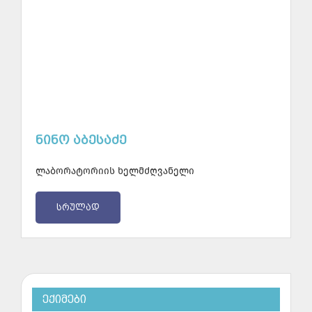
ᲜᲘᲜᲝ ᲐᲑᲔᲡᲐᲫᲔ
ლაბორატორიის ხელმძღვანელი
ᲡᲠᲣᲚᲐᲓ
ᲔᲥᲘᲛᲔᲑᲘ