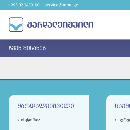
Skip
+995 32 2430100
|
service@mmc.ge
to
content
ᲩᲕᲔᲜ ᲨᲔᲡᲐᲮᲔᲑ
ᲛᲐᲠᲓᲐᲚᲔᲘᲨᲕᲘᲚᲘ
ᲡᲐᲥᲛ
ისტორია
სერვ