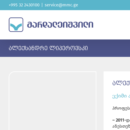
Skip
+995 32 2430100
|
service@mmc.ge
to
content
ᲐᲚᲔᲥᲡᲐᲜᲓᲠᲔ ᲚᲘᲞᲔᲠᲝᲕᲡᲙᲘ
ᲐᲚᲔᲥ
ექიმი
პროფეს
– 2011-
დ
ანესთე