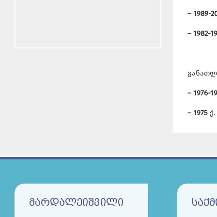
– 1989-2
– 1982-1
განათლ
– 1976-1
– 1975
ქ
ᲛᲐᲠᲓᲐᲚᲔᲘᲨᲕᲘᲚᲘ
ᲡᲐᲥᲛ