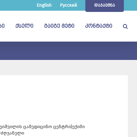
English
Русский
ᲓᲐᲯᲐᲕᲨᲜᲐ
ᲑᲘ
ᲥᲡᲔᲚᲘ
ᲒᲐᲘᲒᲔ ᲛᲔᲢᲘ
ᲙᲝᲜᲢᲐᲥᲢᲘ
ეიშვილის ცამედიცინო ცენტრი)ექიმი
მძღვანელი