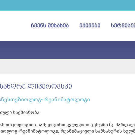
ᲩᲕᲔᲜᲡ ᲨᲔᲡᲐᲮᲔᲑ
ᲔᲥᲘᲛᲔᲑᲘ
ᲡᲔᲠᲕᲘᲡᲔ
ᲡᲐᲜᲓᲠᲔ ᲚᲘᲞᲔᲠᲝᲕᲡᲙᲘ
 ანესთეზიოლოგ- რეანიმატოლოგი
იული საქმიანობა
ან ონკოლოგიის სამედიცინო კვლევითი ცენტრი (კ. მარდალ
ზიოლოგ-რეანიმატოლოგი, რეანიმაციული სამსახურის ხელ