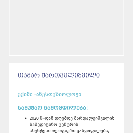
ᲗᲐᲛᲐᲠ ᲥᲐᲠᲗᲕᲔᲚᲘᲨᲕᲘᲚᲘ
ექიმი -ანესთეზიოლოგი
ᲡᲐᲛᲣᲨᲐᲝ ᲒᲐᲛᲝᲪᲓᲘᲚᲔᲑᲐ:
2020 წ
–
დან დღემდე მარდალეიშვილის
სამედიცინო ცენტრის
ანესტესიოლოგიური განყოფილება,