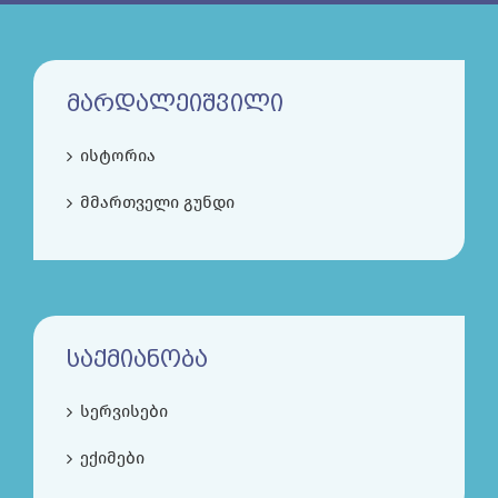
ᲛᲐᲠᲓᲐᲚᲔᲘᲨᲕᲘᲚᲘ
ისტორია
მმართველი გუნდი
ᲡᲐᲥᲛᲘᲐᲜᲝᲑᲐ
სერვისები
ექიმები