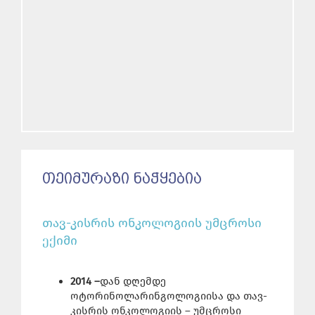
ᲗᲔᲘᲛᲣᲠᲐᲖᲘ ᲜᲐᲭᲧᲔᲑᲘᲐ
თავ-კისრის ონკოლოგიის უმცროსი
ექიმი
20
14
–
დან დღემდე
ოტორინოლარინგოლოგიისა და თავ-
კისრის ონკოლოგიის – უმცროსი