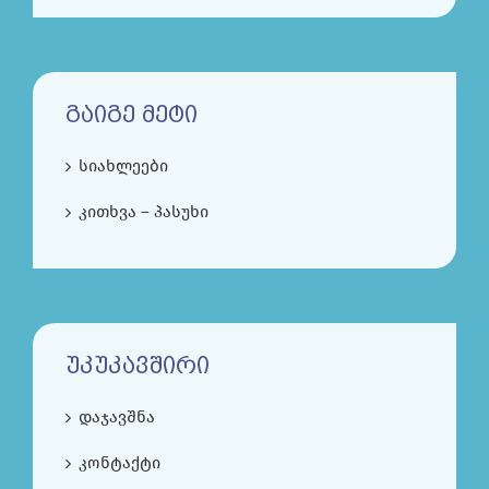
ᲒᲐᲘᲒᲔ ᲛᲔᲢᲘ
სიახლეები
კითხვა – პასუხი
ᲣᲙᲣᲙᲐᲕᲨᲘᲠᲘ
დაჯავშნა
კონტაქტი