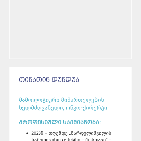
ᲗᲘᲜᲐᲗᲘᲜ ᲓᲣᲜᲓᲣᲐ
მამოლოგიური მიმართულების
ხელმძღვანელი, ონკო-ქირურგი
ᲞᲠᲝᲤᲔᲡᲘᲣᲚᲘ ᲡᲐᲥᲛᲘᲐᲜᲝᲑᲐ:
2023წ – დღემდე „მარდელიშვილის
სამედიცინო ცენტრი – რუსთავი“ –