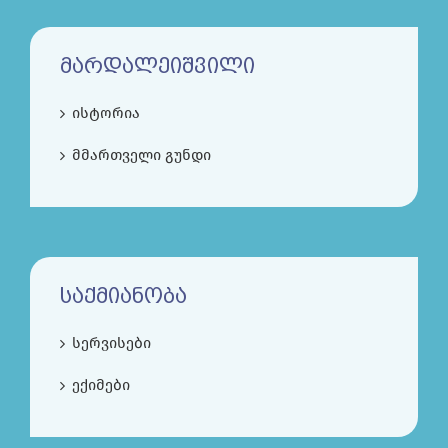
ᲛᲐᲠᲓᲐᲚᲔᲘᲨᲕᲘᲚᲘ
ისტორია
მმართველი გუნდი
ᲡᲐᲥᲛᲘᲐᲜᲝᲑᲐ
სერვისები
ექიმები