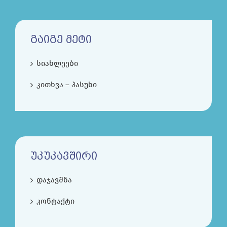
ᲒᲐᲘᲒᲔ ᲛᲔᲢᲘ
სიახლეები
კითხვა – პასუხი
ᲣᲙᲣᲙᲐᲕᲨᲘᲠᲘ
დაჯავშნა
კონტაქტი