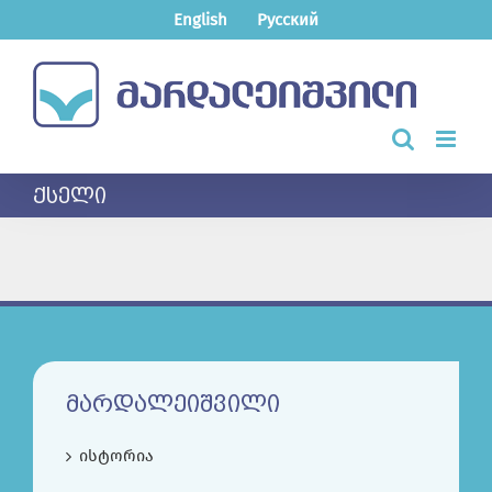
Skip
English
Русский
to
content
ᲥᲡᲔᲚᲘ
ᲛᲐᲠᲓᲐᲚᲔᲘᲨᲕᲘᲚᲘ
ისტორია